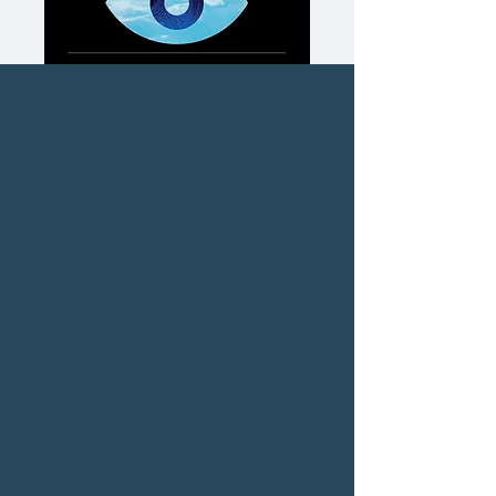
ศิลปะและอำนาจแห่ง
การมองเห็น
ราคา
ราคา
 ฿350.00 
฿315.00
ปกติ
ขาย
ซื้อเยอะ ยิ่งคุ้ม 900
ลด
จำนวน
*
เพิ่มลงในรถเข็น