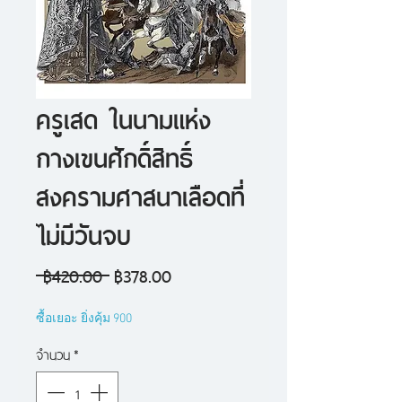
ครูเสด ในนามแห่ง
กางเขนศักดิ์สิทธิ์
สงครามศาสนาเลือดที่
ไม่มีวันจบ
ราคา
ราคา
 ฿420.00 
฿378.00
ปกติ
ขาย
ซื้อเยอะ ยิ่งคุ้ม 900
ลด
จำนวน
*