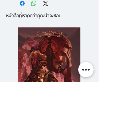
ศรัทธาลุกลามเเละบานปลายยาวนาน
หนังสือที่เราคิดว่าคุณน่าจะชอบ
กว่าสองร้อยปี" สงครามครูเสด
สงครามที่สองศาสนาหลักของโลก
ทำการห้ำหั่นกันในประวัติศาสตร์กิน
ระยะเวลากว่า 200 ปี ต่อเนื่องที่
ยาวนานที่สุดในประวัติศาสตร์
มนุษยชาติ แท้จริงแล้ว ผลจาก
สงครามที่เกิดขึ้นมาในศตวรรษที่ 11
นั้น ยังไม่สิ้นสุดลงอย่างแท้จริง ดัง
จะเห็นได้ว่าปัจจุบัน สงครามที่
เกี่ยวข้องในนามของศาสนา ยังคง
ปรากฏอยู่แทบทั่วทุกมุมโลก
ความลับของสารวัตร (สตีมฟีลด์
777 โรงแรมรวมนัก