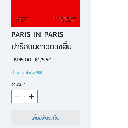
PARIS IN PARIS
ปารีสบนดาวดวงอื่น
ราคา
ราคา
 ฿195.00 
฿175.50
ปกติ
ขาย
ซื้อเยอะ ยิ่งคุ้ม 900
ลด
จำนวน
*
เพิ่มลงในรถเข็น