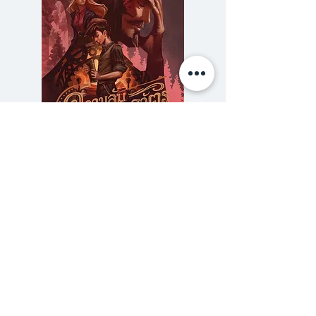
ภาพถ่ายจากปารีสมาร้อยเรียงเป็น
เรื่องราวของผู้คนที่ไม่มีอยู่จริง ทั้ง
ตัวละครของหญิงสาวนักโจรกรรม,
ชายหนุ่มเจ้าของร้านเคบับ, คู่รัก
แปลกหน้าที่ไม่อยากลงลึกในความ
สัมพันธ์, หญิงสาวปริศนาผู้ยืนอยู่
ด้านหน้าของตึกแลนด์มาร์ก ไป
ความลับของสารวัตร (สตีมฟีลด์
777 โรงแรมรวมนัก
จนถึงชายผู้ออกเดินทางจากดาว
เล่ม 3)
ดวงนี้เพื่อไปพบปารีสบนดาวดวงอื่น
ราคา
฿275.00
ซื้อเยอะ ยิ่งคุ้ม 900