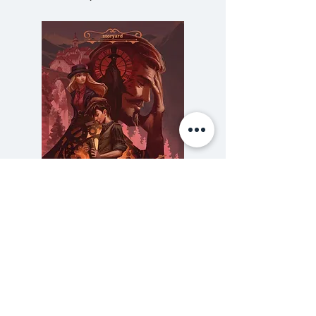
วิจารณ์ทิ้งมาถ่ายทอดเรื่องราวการ
ตรวจการบ้านสุดสิ้นหวัง การออก
ข้อสอบสุดโหด และวีรกรรมสติหลุด
ของเหล่านักศึกษาผู้น่ารัก ทั้งการมา
สาย ลอกการบ้าน การเป็นเด็กหลัง
ห้อง หรือแม้กระทั่งการรายงานหน้า
ชั้นสุดป่วง
ความลับของสารวัตร (สตีมฟีลด์
777 โรงแรมรวมนัก
เล่ม 3)