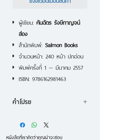
แจ้งเตือนเมื่อมีสินค้า
ผู้เขียน:
คันฉัตร รังษีกาญจน์
ส่อง
สำนักพิมพ์:
Salmon Books
จำนวนหน้า: 240 หน้า ปกอ่อน
พิมพ์ครั้งที่ 1 — มีนาคม 2557
ISBN: 9786162981463
คำโปรย
บันทึกประสบการณ์การเป็นอาจารย์
พิเศษในรั้วมหาวิทยาลัยของ คันฉัตร
หนังสือที่เราคิดว่าคุณน่าจะชอบ
รังษีกาญจน์ส่อง ที่สะบัดคราบนัก