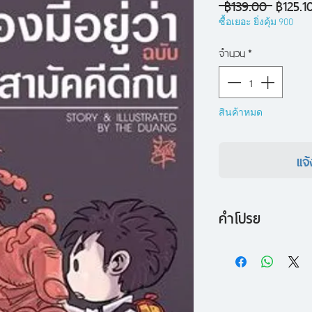
ราคา
 ฿139.00 
฿125.1
ปกติ
ซื้อเยอะ ยิ่งคุ้ม 900
จำนวน
*
สินค้าหมด
แจ้
คำโปรย
พบกับการกลับมาอีกครั
งานลำดับที่ 5 ของ 
ชวนมาเกี่ยวก้อยดีกัน 