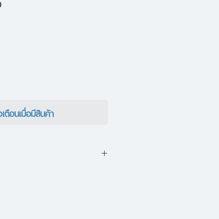
ราคา
0
ขาย
ลด
งเตือนเมื่อมีสินค้า
้งของซีรีส์ "เรื่องมีอยู่ว่า" ผล
"The Duang" กลับมาครั้งนี้ ก็
ไม่ขุ่นเคืองแม้เรื่องใด ในชื่อ