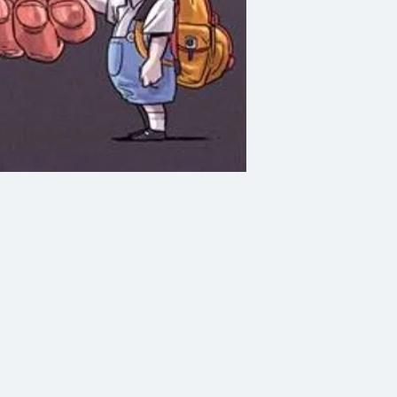
ฉบับ "สามัคคีกัน" ท
สถานการณ์บ้านเมืองใ
ภายในเล่ม ยังมีเรื่
มุมมองเชิงสร้างสรรค
สนุก กระตุกต่อมคิด
สุดท้าย