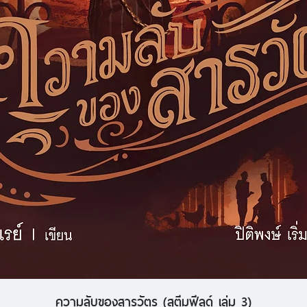
ความลับของสารวัตร (สตีมฟีลด์ เล่ม 3)
ดูข้อมูลด่วน