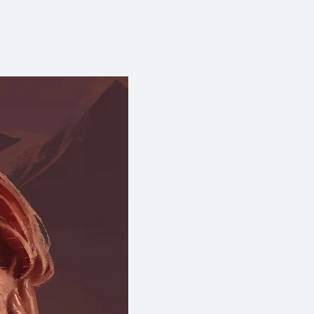
นมาถึงจุดปะทุ คนร้ายในเงามืด
้งสุดท้าย รีชเชอร์จึงต้องทำทุก
ให้ได้ ก่อนที่อีกฝ่ายจะเปลี่ยน
ายเป็นนรกบนดิน!