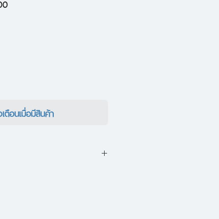
ราคา
00
ขาย
ลด
งเตือนเมื่อมีสินค้า
ง
องเล็ก ๆ ในรัฐเซาท์ดาโคตา
แจ็ค
ือกอื่น นอกจากลงจากรถบัสและหา