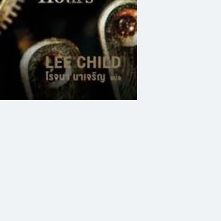
ที่พักหลบพายุ หารู้
หลังตั้งแต่วินาทีแร
เหลือ 30 ชั่วโมง
ตำรวจในเมืองจับกุม
อดีตสารวัตรทหารอย่
ทีมเพื่อคุ้มกันพยานเ
กลับกลายเป็นงานเ
ถูกฆ่าอย่างเป็นปริ
ความปลอดภัยขั้นสูง
จำจนต้องเรียกตำรว
เหลือรีชเชอร์ทำหน้า