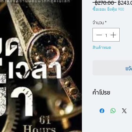
ราคา
 ฿270.00 
฿243.
ปกติ
ซื้อเยอะ ยิ่งคุ้ม 900
จำนวน
*
สินค้าหมด
แจ้
คำโปรย
เหลือเวลา 61 ชั่วโม
พายุหิมะพัดถล่มเมื
รีชเชอร์
ไม่มีทางเล