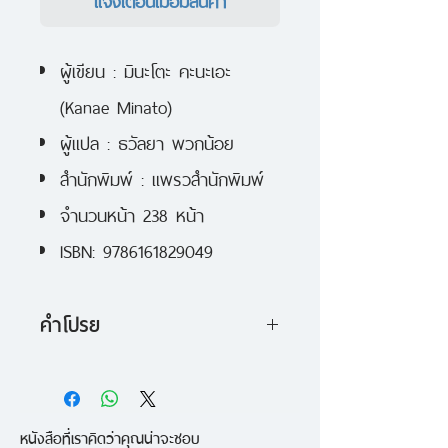
ผู้เขียน : มินะโตะ คะนะเอะ
(Kanae Minato)
ผู้แปล : ธวัลยา พวกน้อย
สำนักพิมพ์ : แพรวสำนักพิมพ์
จำนวนหน้า 238 หน้า
ISBN: 9786161829049
คำโปรย
มายุโกะ
พี่สาวที่อายุมากกว่า
ยุยโกะ
สองปี หายตัวไปตอนที่ยุยโกะเรียน
หนังสือที่เราคิดว่าคุณน่าจะชอบ
อยู่ชั้นป.หนึ่ง โดยมีหลักฐานเพียง