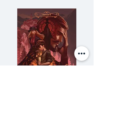
หมวกของมายุโกะซึ่งตกอยู่ที่ซูเปอร์
มาร์เก็ตและมีคนเห็นรถยนต์สีขาวน่า
สงสัย ทั้งยังมีข่าวลือเกี่ยวกับคน
โรคจิต
ยุยโกะและคนในบ้านพยายามทำทุก
วิถีทางเพื่อตามหามายุโกะ
สองปีต่อมา เด็กหญิงคนหนึ่งกลับมา
ปรากฏตัวต่อหน้าทุกคน และอ้างว่า
ความลับของสารวัตร (สตีมฟีลด์
777 โรงแรมรวมนัก
ตนคือพี่สาวที่หายตัวไป คนใน
เล่ม 3)
ครอบครัวพากันดีอกดีใจ แต่แม้เวลา