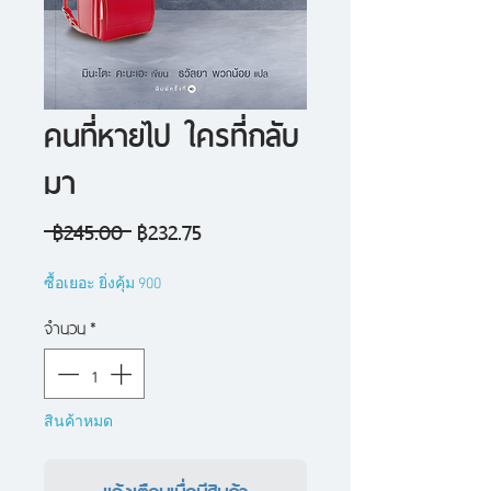
คนที่หายไป ใครที่กลับ
มา
ราคา
ราคา
 ฿245.00 
฿232.75
ปกติ
ขาย
ซื้อเยอะ ยิ่งคุ้ม 900
ลด
จำนวน
*
สินค้าหมด
แจ้งเตือนเมื่อมีสินค้า