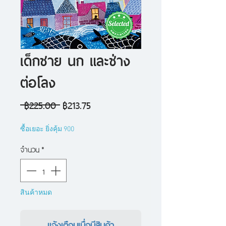
เด็กชาย นก และช่าง
ต่อโลง
ราคา
ราคา
 ฿225.00 
฿213.75
ปกติ
ขาย
ซื้อเยอะ ยิ่งคุ้ม 900
ลด
จำนวน
*
สินค้าหมด
แจ้งเตือนเมื่อมีสินค้า