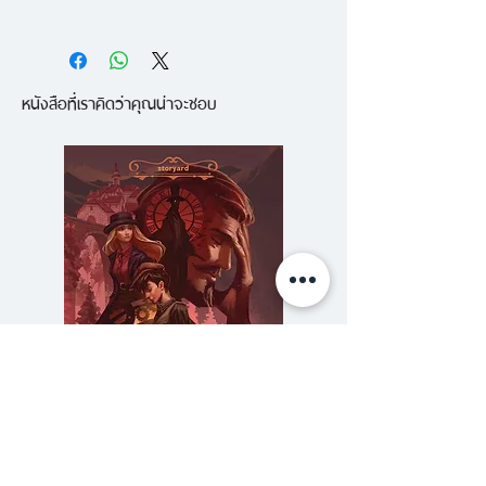
อัลเบอร์โต
อาศัยอยู่ตามลำพังในเมือ
งอัลลอรา ที่ที่ปลาบินขึ้นมาจากผืน
หนังสือที่เราคิดว่าคุณน่าจะชอบ
ทะเล และชาวบ้านทุกคนรู้ความเป็นไป
ของกันและกันเป็นอย่างดี ที่นี่อัล
เบอร์โตต่อโลงศพให้ทั้งคนมี คนยาก
แต่ชีวิตที่ต้องอยู่อยางโดดเดี่ยวก็เป็น
เรื่องน่าหดหู่เช่นกัน
จนกระทั่งเด็กชายตัวเล็กๆ กับนก
วิเศษเดินเข้ามา และเปลี่ยนชีวิตเขาไป
ตลอดกาลนั่นแหละ แต่อัลเบอร์โตจะ
ช่วยคุ้มครองพวกเขาให้ปลอดภัย
จากสายตาสอดรู้ของชาวบ้านและ