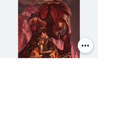
เธอกล่าวว่า “ฉันเริ่มต้นทำแฟนเพจ
เฟซบุ๊กด้วยความคิดนั้น หนังสือเล่ม
นี้ก็เหมือนกัน มันสะสมความรู้สึกที่
เกิดขึ้นจริงไว้ เผื่อใครบางคนที่กำลัง
รู้สึกเปิดมั่วๆ มาเจอมัน ในวันที่ไม่รู้
จะไปทางไหน
ขอให้รู้ว่ามีใครบางคนเคยอยู่ตรงที่
คุณอยู่ เคยผ่านเรื่องราวที่คุณพบ
ความลับของสารวัตร (สตีมฟีลด์
777 โรงแรมรวมนัก
เจอ และคุณไม่รู้สึกอยู่คนเดียว”
เล่ม 3)
ราคา
฿275.00
ซื้อเยอะ ยิ่งคุ้ม 900