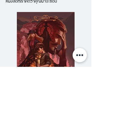
หนังสือที่เราคิดว่าคุณน่าจะชอบ
ประวัติศาสตร์ของสหรัฐอเมริกาที่
ศาลตัดสินว่าไม่ผิดเพราะวิกลจริต
อันเนื่องมาจากโรคหลายบุคลิก
24 คนที่อาศัยอยู่ในตัวของบิลลี่
มิลลิแกน
– วิลเลียม สแตนลีย์ มิลลิแกน (บิล
ลี่) อายุ 26 ปี ตัวตนหลัก เรียนไม่
จบชั้นมัธยมปลาย สูง 6 ฟุต หนัก
190 ปอนด์ ตาสีฟ้า ผมสีน้ำตาล
– อาเธอร์ อายุ 22 ปี ชาวอังกฤษ
ความลับของสารวัตร (สตีมฟีลด์
777 โรงแรมรวมนัก
มีเหตุผล ไม่มีอารมณ์ความรู้สึก
เล่ม 3)
– เรเกน วาดาสโควินิช อายุ 23 ปี