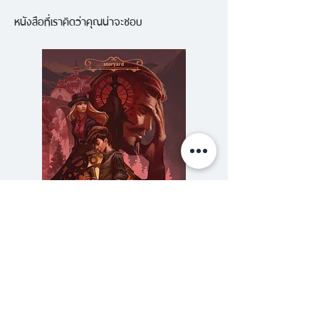
วันแล้วตอนที่มีเรื่องไม่คาดฝันเกิดขึ้น
หนังสือที่เราคิดว่าคุณน่าจะชอบ
สงครามนิวเคลียร์ล้างโลก มนุษย์
กลุ่มสุดท้ายอาศัยบนยานอวกาศที่อยู่
ไกลจากพื้นผิวของโลกซึ่งปกคลุม
ด้วยกัมมันตรังสี และในตอนนี้
เยาวชนผู้มีความผิดหนึ่งร้อย
คน...สังคมมองว่าเป็นตัวเบี้ยไร้
ค่า...กำลังถูกส่งไปทำภารกิจอันตราย
พวกเขาต้องตั้งอาณานิคมขึ้นใหม่บน
โลก นี่อาจเป็นทางรอดทาง
เดียว...หรือหนทางสู่ความตาย "คลา
ร์ก" ถูกจับในข้อหากบฏ แต่ความผิด
ความลับของสารวัตร (สตีมฟีลด์
777 โรงแรมรวมนัก
ที่เธอทำลงไปจริงๆ ต่างหากคือสิ่งที่
เล่ม 3)