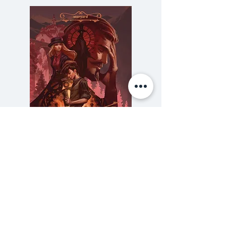
กลุ่มสุดท้ายอาศัยบนยานอวกาศที่อยู่
ไกลจากพื้นผิวของโลก ซึ่งปกคลุม
ด้วยกัมมันตรังสี และในตอนนี้
เยาวชนผู้มีความผิดหนึ่งร้อย
คน...สังคมมองว่าเป็นตัวเบี้ยไร้ค่า
กำลังถูกส่งไปทำภารกิจอันตราย
พวกเขาต้องตั้งอาณานิคมขึ้นใหม่บน
โลก นี่อาจเป็นทางรอดทางเดียวหรือ
หนทางสู่ความตาย
คลาร์ก ถูกจับในข้อหากบฏ แต่ความ
ความลับของสารวัตร (สตีมฟีลด์
777 โรงแรมรวมนัก
ผิดที่เธอทำลงไปจริงๆ ต่างหากคือ
เล่ม 3)
สิ่งที่ตามหลอกหลอนเธอ
ราคา
฿275.00