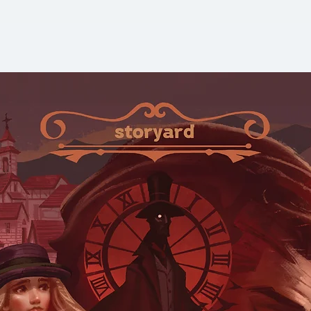
มรรคาแห่งยันต์ เป็น
ศิลปะแห่งการเขียนพู
จักรพรรดิ!