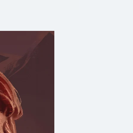
ว่าที่จอมยันต์เทวะ หรือเลือก
่กัน เป็นขุนนางใกล้ชิดองค์