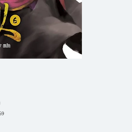
ได้เป็นคนแรกหาใช่ตัว
เป็นมัน...พลทหารสา
เพื่อนร่วมชั้นหยามห
ขณะที่การประชันบน
ไม่รู้ตัวเลยว่า กำล
เพียงไหน แม้ผลกา
ของหนิงเชวียกลับยัง
มากมายได้เปิดออกให
น
เลือกเดิน
59
หนึ่งคือวิถีแห่งฌาน