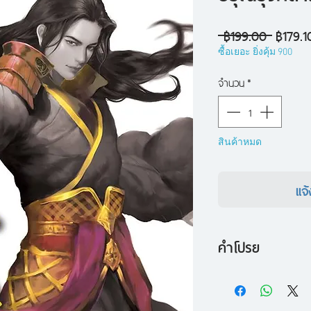
ราคา
 ฿199.00 
฿179.1
ปกติ
ซื้อเยอะ ยิ่งคุ้ม 900
จำนวน
*
สินค้าหมด
แจ้
คำโปรย
ท่ามกลางสายตาแตก
ผลออกมาเป็นที่ประจัก