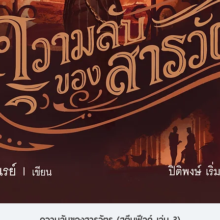
ความลับของสารวัตร (สตีมฟีลด์ เล่ม 3)
ดูข้อมูลด่วน