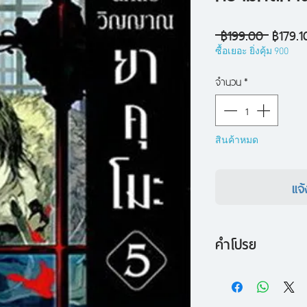
ราคา
 ฿199.00 
฿179.1
ปกติ
ซื้อเยอะ ยิ่งคุ้ม 900
จำนวน
*
สินค้าหมด
แจ้
คำโปรย
ความน่าสะพรึงกลัวขอ
เพราะเคยเกิดเหตุฆา