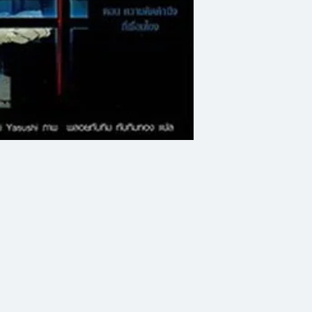
จนถึงกับมีสถานีโทร
พิสูจน์วิญญาณ
แล้ววิดีโอก็ถ่ายติ
มาจริงๆ พร้อมกับที่
ทั้งที่คดีใกล้จะหม
คุโมะช่วยอีกครั้ง แต่
หายตัวไปอย่างลึกลั
สมาชิกที่เหลือมืดแป
เบาะแสเล็กๆ เพียงเร
นำพาฮารุกะไปสู่เรื่อ