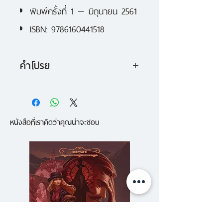
พิมพ์ครั้งที่ 1 — มิถุนายน 2561
ISBN: 9786160441518
คำโปรย
ค้นพบความหมายที่ซ่อนไว้ใน
เวทมนตร์ มิตรภาพ ครอบครัว ว
หนังสือที่เราคิดว่าคุณน่าจะชอบ
คามกล้าหาญ และความรัก
หนังสือเล่มนี้จะทำให้คุณพบว่า
ข้อคิดและบทเรียนที่สอดแทรกใน
หนังสือชุดแฮร์รี่ พอตเตอร์ แท้จริง
แล้วเป็นสากลและนำมาปรับใช้กับชีวิต