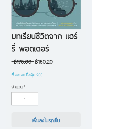
บทเรียนชีวิตจาก แฮร์
รี่ พอตเตอร์
ราคา
ราคา
 ฿178.00 
฿160.20
ปกติ
ขาย
ซื้อเยอะ ยิ่งคุ้ม 900
ลด
จำนวน
*
เพิ่มลงในรถเข็น