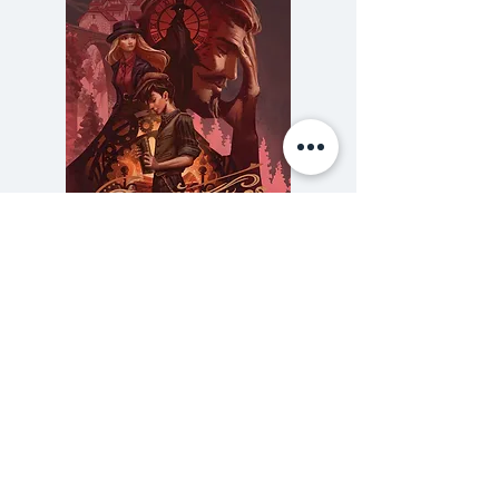
ตั้งแต่ 30 พ.ย. 60 เป็นต้นไป
**หมายเหตุ หน้าปกอาจมีการ
เปลี่ยนแปลงตามความเหมาะสม**
ความประทับใจภายในเล่ม ที่นักอ่าน
จะได้รับ..
- รวบรวมเรื่องราวในพระราชพิธี
ถวายพระเพลิงพระบรมศพทุกขั้น
ความลับของสารวัตร (สตีมฟีลด์
777 โรงแรมรวมนัก
ตอนโดยละเอียด ตั้งแต่เริ่ม
เล่ม 3)
กระบวนการจนถึงวันเสร็จสิ้นพระ
ราคา
฿275.00
ราชพิธี
ซื้อเยอะ ยิ่งคุ้ม 900
- บันทึกพระราชกรณียกิจอันยังเป็น