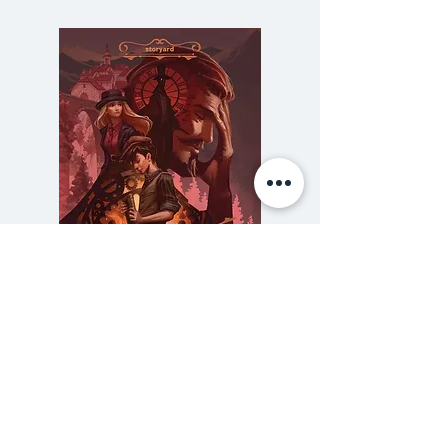
กับความเป็นไปของสังคมเพื่อตั้ง
คำถามกับประชาธิปไตย การปฏิวัติ
เมืองที่เต็มไปด้วยขยะความเชื่อใน
ชนบทที่กำลังสั่นคลอนความแปลก
หน้าต่อเมืองสังคมอุดมการณ์ที่กำลัง
สูญหายความหวาดระแวงของคนใน
สังคมเดียวกันและความเป็น
ปัจเจกบุคคลทั้งที่เกี่ยวโยงและแยก
ส่วนเด็ดขาดกับสังคมพินิจด้วย
สายตาของคนรุ่นใหม่.....
ความลับของสารวัตร (สตีมฟีลด์
777 โรงแรมรวมนัก
เล่ม 3)