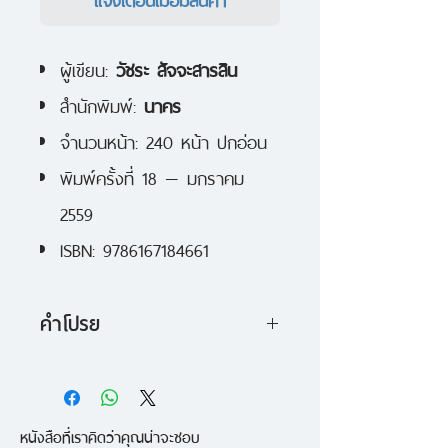
ผู้เขียน:
วัชระ สัจจะสารสิน
สำนักพิมพ์:
นาคร
จำนวนหน้า: 240 หน้า ปกอ่อน
พิมพ์ครั้งที่ 18 — มกราคม
2559
ISBN: 9786167184661
คำโปรย
รวมเรื่องสั้น เราหลงลืมอะไรบาง
อย่าง ของนักเขียนคลื่นลูกใหม่ วัชระ
หนังสือที่เราคิดว่าคุณน่าจะชอบ
สัจจะสารสิน เป็นงานเขียนที่ผูกติด