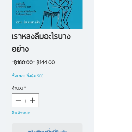
เราหลงลืมอะไรบาง
อย่าง
ราคา
ราคา
 ฿160.00 
฿144.00
ปกติ
ขาย
ซื้อเยอะ ยิ่งคุ้ม 900
ลด
จำนวน
*
สินค้าหมด
แจ้งเตือนเมื่อมีสินค้า