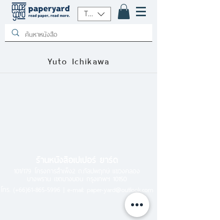
THB (฿)
Yuto Ichikawa
ร้านหนังสือเปเปอร์ ยาร์ด
101/179 โครงการสำเพ็ง2 ถ.กัลปพฤกษ์ แขวงคลอง
บางพราน เขตบางบอน กรุงเทพฯ 10150
โทร.
(+66)61-865-5996 |
e-mail:
paper-yard@outlook.com