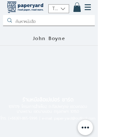
THB (฿)
John Boyne
ร้านหนังสือเปเปอร์ ยาร์ด
101/179 โครงการสำเพ็ง2 ถ.กัลปพฤกษ์ แขวงคลอง
บางพราน เขตบางบอน กรุงเทพฯ 10150
โทร.
(+66)61-865-5996 |
e-mail:
paper-yard@outlook.com