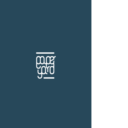
THB (฿)
ไกด์บุ๊ค
ร้านหนังสือเปเปอร์ ยาร์ด
101/179 โครงการสำเพ็ง2 ถ.กัลปพฤกษ์ แขวงคลอง
บางพราน เขตบางบอน กรุงเทพฯ 10150
โทร.
(+66)61-865-5996 |
e-mail:
paper-yard@outlook.com