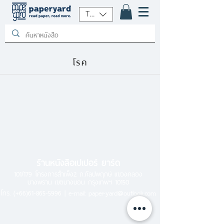
THB (฿)
โรค
ร้านหนังสือเปเปอร์ ยาร์ด
101/179 โครงการสำเพ็ง2 ถ.กัลปพฤกษ์ แขวงคลอง
บางพราน เขตบางบอน กรุงเทพฯ 10150
โทร.
(+66)61-865-5996 |
e-mail:
paper-yard@outlook.com