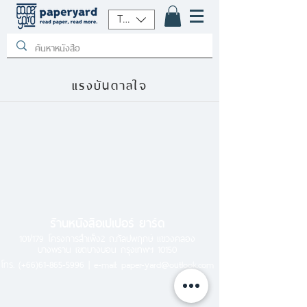
THB (฿)
แรงบันดาลใจ
ร้านหนังสือเปเปอร์ ยาร์ด
101/179 โครงการสำเพ็ง2 ถ.กัลปพฤกษ์ แขวงคลอง
บางพราน เขตบางบอน กรุงเทพฯ 10150
โทร.
(+66)61-865-5996 |
e-mail:
paper-yard@outlook.com