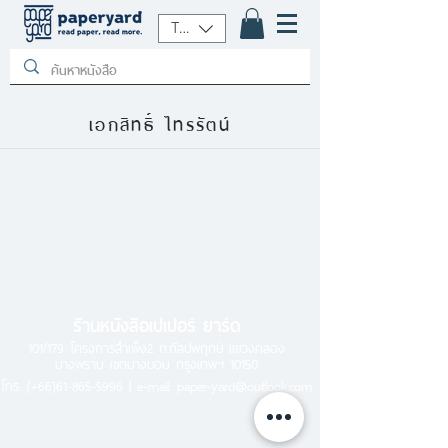
THB (฿)
เอกสิทธิ์ ไทรรัตน์
ร้านหนังสือเปเปอร์ ยาร์ด
101/179 โครงการสำเพ็ง2 ถ.กัลปพฤกษ์ แขวงคลอง
บางพราน เขตบางบอน กรุงเทพฯ 10150
โทร.
(+66)61-865-5996 |
e-mail:
paper-yard@outlook.com