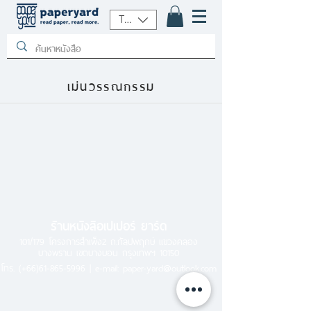
THB (฿)
เม่นวรรณกรรม
ร้านหนังสือเปเปอร์ ยาร์ด
101/179 โครงการสำเพ็ง2 ถ.กัลปพฤกษ์ แขวงคลอง
บางพราน เขตบางบอน กรุงเทพฯ 10150
โทร.
(+66)61-865-5996 |
e-mail:
paper-yard@outlook.com