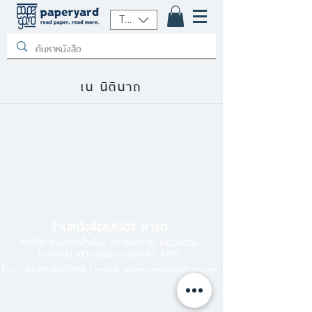
THB (฿)
เน นิตินาถ
ร้านหนังสือเปเปอร์ ยาร์ด
101/179 โครงการสำเพ็ง2 ถ.กัลปพฤกษ์ แขวงคลอง
บางพราน เขตบางบอน กรุงเทพฯ 10150
โทร.
(+66)61-865-5996 |
e-mail:
paper-yard@outlook.com