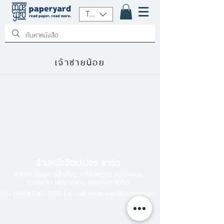
THB (฿)
เจ้าชายน้อย
ร้านหนังสือเปเปอร์ ยาร์ด
101/179 โครงการสำเพ็ง2 ถ.กัลปพฤกษ์ แขวงคลอง
บางพราน เขตบางบอน กรุงเทพฯ 10150
โทร.
(+66)61-865-5996 |
e-mail:
paper-yard@outlook.com