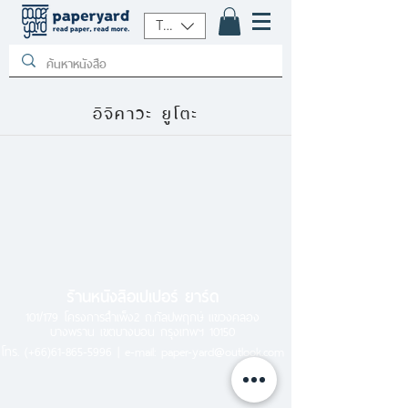
THB (฿)
อิจิคาวะ ยูโตะ
ร้านหนังสือเปเปอร์ ยาร์ด
101/179 โครงการสำเพ็ง2 ถ.กัลปพฤกษ์ แขวงคลอง
บางพราน เขตบางบอน กรุงเทพฯ 10150
โทร.
(+66)61-865-5996 |
e-mail:
paper-yard@outlook.com