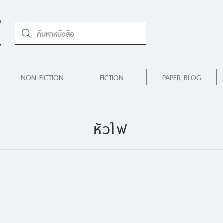
NON-FICTION
FICTION
PAPER BLOG
หัวไฟ