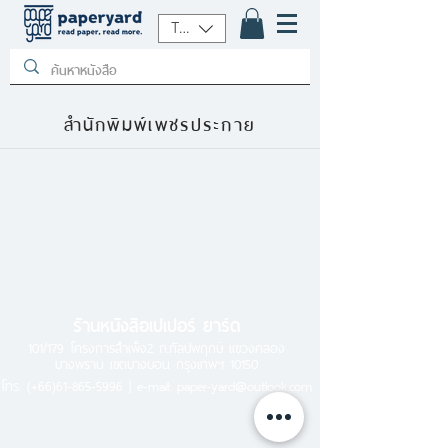
THB (฿)
สำนักพิมพ์เพชรประกาย
ร้านหนังสือเปเปอร์ ยาร์ด
101/179 โครงการสำเพ็ง2 ถ.กัลปพฤกษ์ แขวงคลอง
บางพราน เขตบางบอน กรุงเทพฯ 10150
โทร.
(+66)61-865-5996 |
e-mail:
paper-yard@outlook.com