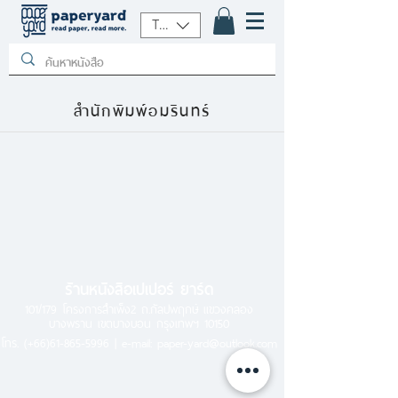
THB (฿)
สำนักพิมพ์อมรินทร์
ร้านหนังสือเปเปอร์ ยาร์ด
101/179 โครงการสำเพ็ง2 ถ.กัลปพฤกษ์ แขวงคลอง
บางพราน เขตบางบอน กรุงเทพฯ 10150
โทร.
(+66)61-865-5996 |
e-mail:
paper-yard@outlook.com