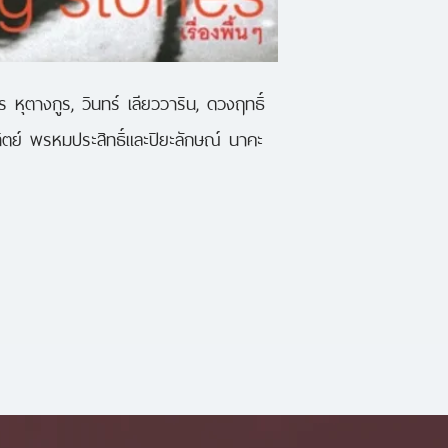
บรรณาธิการนิตยสา
ธาดา, ทินกร หุตางกู
บุนนาค, กรกฏ พัลล
 หุตางกูร, วินทร์ เลียววาริน, ดวงฤทธิ์ 
และปิยะลักษณ์ นาคะ
ตย์ พรหมประสิทธิ์และปิยะลักษณ์ นาคะ
หลายอารมณ์ สนุก