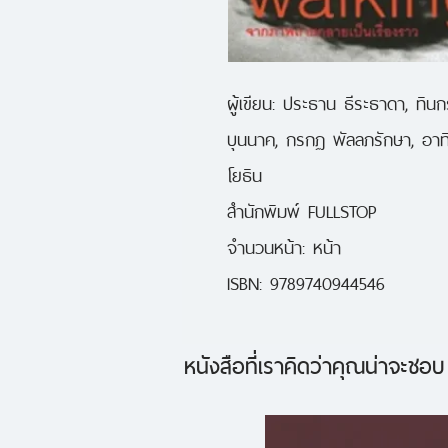
ผู้เขียน: ประธาน ธีระธาดา, ทินกร
บุนนาค, กรกฏ พัลลภรักษา, อาทิ
โยธิน

สำนักพิมพ์ FULLSTOP

จำนวนหน้า: หน้า

ISBN: 9789740944546
หนังสือที่เราคิดว่าคุณน่าจะชอบ