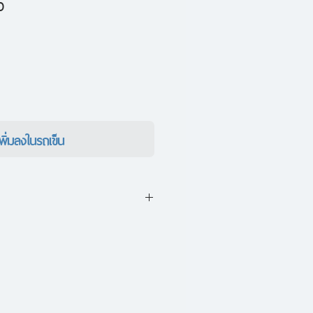
ราคา
0
ขาย
ลด
เพิ่มลงในรถเข็น
ื่องพื้นๆ เล่มแรกเป็นผลงาน
์ฟูลสต๊อป โดยเริ่มต้นจาก
ปี่ยมปิยชาติ ส่งต่อไปยังนักคิด
ักจัดรายการวิทยุ และ