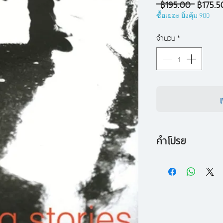
ราคา
 ฿195.00 
฿175.5
ปกติ
ซื้อเยอะ ยิ่งคุ้ม 900
จำนวน
*
คำโปรย
walking stories เร
ทดลองของสำนักพิมพ
ภาพถ่ายของ สมคิด เ
นักเขียน สถาปนิก น