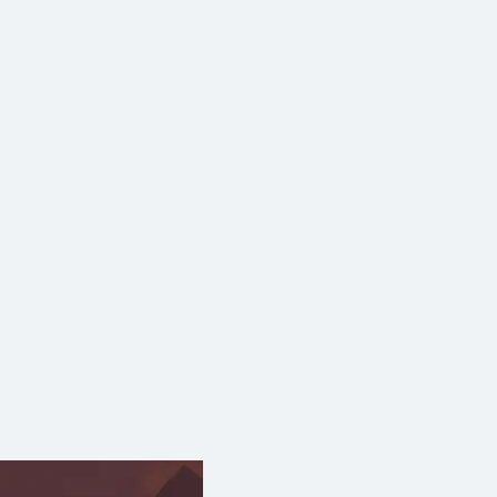
รรวม 7 ท่านคือ ประธาน ธีระ
ร, วินทร์ เลียววาริน, ดวงฤทธิ์
ภรักษา, อาทิตย์ พรหมประสิทธิ์
โยธิน เพื่อตีความ ผลที่ได้หลาก
และชวนติดตาม