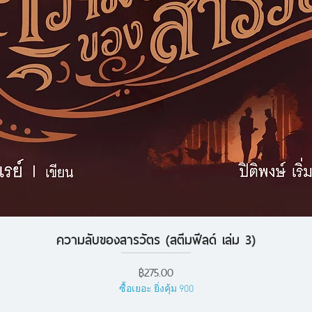
ความลับของสารวัตร (สตีมฟีลด์ เล่ม 3)
ดูข้อมูลด่วน
ราคา
฿275.00
ซื้อเยอะ ยิ่งคุ้ม 900