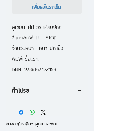
เพิ่มลงในรถเข็น
ผู้เขียน: ศศิ วีระเศรษฐกุล

สำนักพิมพ์: FULLSTOP

จำนวนหน้า:  หน้า ปกแข็ง

พิมพ์ครั้งแรก: 

ISBN: 9786167422459
คำโปรย
"รถไฟขบวนสุดท้าย" บางสิ่ง บาง
อย่างในทุกๆ วันที่เกิดขึ้น...ยังคง
หนังสือที่เราคิดว่าคุณน่าจะชอบ
ดำเนินมาอย่างต่อเนื่อง สม่ำเสมอจน