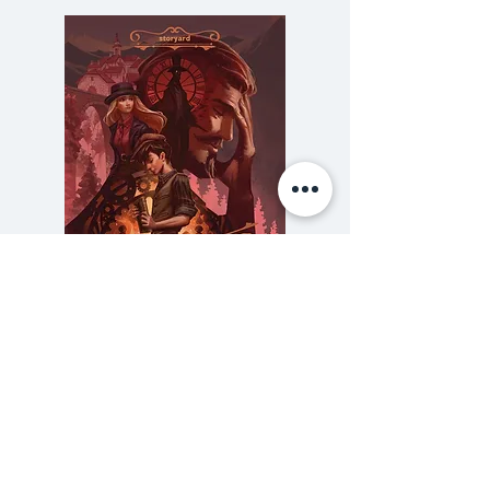
ได้มาพบกับ "รถไฟขบวนสุดท้าย" ที่
มิใช่จุดสุดท้าย แต่ทว่ากลับเป็นจุด
เริ่มต้นของการเดินทางอีกครั้งหนึ่ง...
ความลับของสารวัตร (สตีมฟีลด์
777 โรงแรมรวมนัก
เล่ม 3)
ราคา
฿275.00