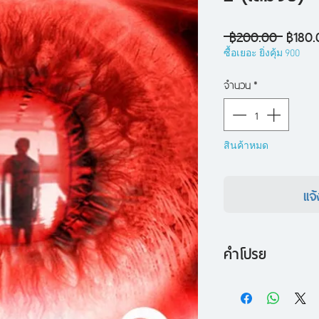
ราคา
 ฿200.00 
฿180.
ปกติ
ซื้อเยอะ ยิ่งคุ้ม 900
จำนวน
*
สินค้าหมด
แจ้
คำโปรย
หลังจากที่ "เมธา" 
วอเลอร์" ครอบครอง 