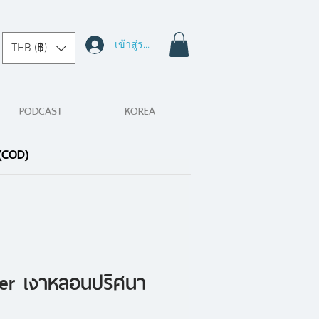
เข้าสู่ระบบ
THB (฿)
PODCAST
KOREA
 (COD)
er เงาหลอนปริศนา