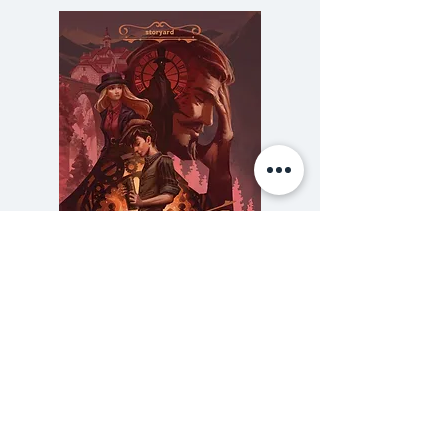
บรรยายภาษาไทย
ประกอบด้วย
1. The Act of Killing : ฆาตกรรม
จำแลง
ภาพยนตร์สารคดีที่เข้าชิงรางวัลออ
สการ์สารคดียอดเยี่ยมปี 2016 ว่า
ด้วยประวัติศาสตร์แห่งการสังหารหมู่
และการฆ่าล้างคอมมินิวสต์ใน
อินโดนีเซียที่ทำให้มีผู้เสียชีวิตนับล้าน
คน
ความลับของสารวัตร (สตีมฟีลด์
777 โรงแรมรวมนัก
เล่ม 3)
2. The Look of Silence : ฆาตกร
ราคา
฿275.00
เผยกาย