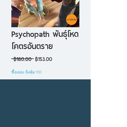
Psychopath พันธุ์โหด
โคตรอันตราย
ราคา
ราคา
 ฿180.00 
฿153.00
ปกติ
ขาย
ซื้อเยอะ ยิ่งคุ้ม 900
ลด
จำนวน
*
เพิ่มลงในรถเข็น