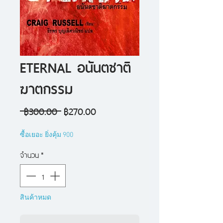
ETERNAL อนันตชาติ
ฆาตกรรม
ราคา
ราคา
 ฿300.00 
฿270.00
ปกติ
ขาย
ซื้อเยอะ ยิ่งคุ้ม 900
ลด
จำนวน
*
สินค้าหมด