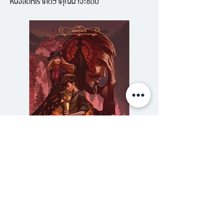
หนังสือที่เราคิดว่าคุณน่าจะชอบ
ร้ายและไม่ทิ้งร่องรอยให้ตามสืบในภา
คนี้ฟาเบิลเอาตำแหน่งของเขา
เป็นเดิมพัน ซึ่งเป็นสิ่งที่ค่อนข้างจะ
เสี่ยงเพราะเขาอาจเสียอาชีพที่เขารัก
ไปกับฆาตกรรายนี้
ความลับของสารวัตร (สตีมฟีลด์
777 โรงแรมรวมนัก
เล่ม 3)