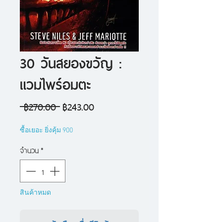
30 วันสยองขวัญ :
แวมไพร์อมตะ
ราคา
ราคา
 ฿270.00 
฿243.00
ปกติ
ขาย
ซื้อเยอะ ยิ่งคุ้ม 900
ลด
จำนวน
*
สินค้าหมด