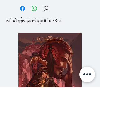
สุดยอดผลงานของผู้ได้รับการ
ยกย่องจาก นิตยสาร Fangoria ให้
หนังสือที่เราคิดว่าคุณน่าจะชอบ
เป็นหนึ่งใน 13 นักเขียนแนวสยอง
ขวัญ เลือดสาด ผู้จะทำให้นักอ่านตื่น
ตระหนก ขวัญกระตุก ไปยาวนาน
อีก 25 ปี! เหล่าฆาตกรจอมโหดเเฝง
ภายในความมืดยามค่ำคืนออกล่า
เหยื่ออิ่ม อร่อยในเมืองซาวานาห์ รัฐ
จอร์เจีย หากมีหัวโจกผู้โดดเด่น
กระทำ การบั่นคอเหยื่ออย่างโหด
เหี้ยม เเละลักพาตัวไปเป็นของเเถม
พก ทำให้อดีตเจ้าหน้าที่เอฟบีไอที่คบ
คิดกับเเวมไพร์ฝ่ายต้านอธรรม ต้อง
ความลับของสารวัตร (สตีมฟีลด์
777 โรงแรมรวมนัก