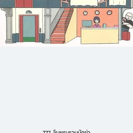
777 โรงแรมรวมนักฆ่า
ดูข้อมูลด่วน