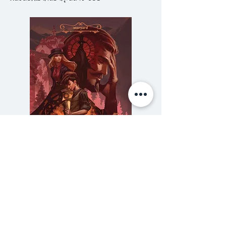
แล้วนั้น เรากลับแทบจะไม่ได้จดจำมัน
ในฐานะบาดแผลที่เจ็บแสบเลย แต่เรา
กลับจดจำมันเหมือนเป็นหนึ่งใน
กระบวนการของการเติบโต”
จ๋า-ยศสินี ในนามปากกา 'มณี' เป็น
ผู้หญิงที่เก่ง สวย และรวยแผล
มณีเขียนเล่าถึงการเลือกใช้ชีวิตที่ดูจะ
ขัดแย้งกับบุคลิกและตัวตนของเธอ
อย่างไม่น่าเชื่อ
จากเด็กหญิงตัวน้อยที่แม่แสนห่วง
ความลับของสารวัตร (สตีมฟีลด์
777 โรงแรมรวมนัก
หวง เป็นเด็กสาวที่หยิบมีดขึ้นกวัด
เล่ม 3)
แกว่ง