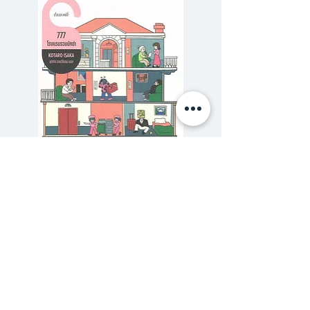
แล้วได้พบโลกอีกใบที่สัมผัสได้
โดยไม่ต้องใช้สายตา
777 โรงแรมรวมนักฆ่า
รักสุดสวิส The Secret 
ราคาปกติ
ราคาขายลด
฿320.00
฿288.00
ซื้อเยอะ ยิ่งคุ้ม 900