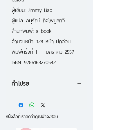
ผู้เขียน: Jimmy Liao

ผู้แปล: อนุรักษ์ กิจไพบูลทวี

สำนักพิมพ์: a book

จำนวนหน้า: 128 หน้า ปกอ่อน

พิมพ์ครั้งที่ 1 — มกราคม 2557

ISBN: 9786163270542
คำโปรย
เรื่องของเด็กสาวตาบอด
ที่เดินออกจากบ้านลงไปในสถานี
หนังสือที่เราคิดว่าคุณน่าจะชอบ
รถไฟใต้ดิน
ผ่านสถานที่ต่างๆ มากมาย