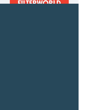
โลกฟิลเตอร์ อัลกอริ
ทึมทำให้วัฒนธรรม
แบนราบได้อย่างไร
(Filterworld)
ราคา
ราคา
 ฿420.00 
฿357.00
ปกติ
ขาย
ซื้อเยอะ ยิ่งคุ้ม 900
ลด
จำนวน
*