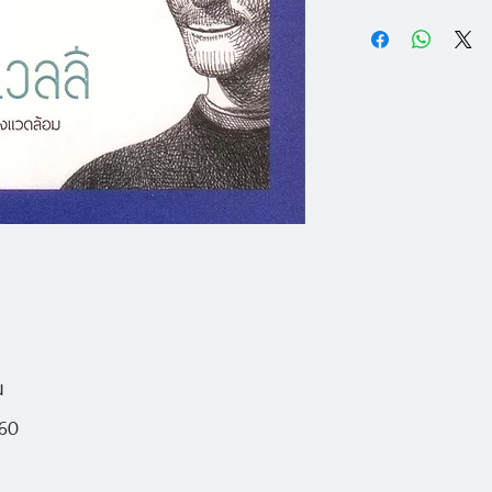
"การไม่รู้จัก The Ma
กว่านั้นบทละครชิ้นนี้
Prince"
ของวิธีคิดต่างๆ อั
- Allan Gilbert
ฟื้นฟูศิลปวิทยาการ 
นั่นก็เพราะว่า แมคเค
"เมือง" และ "การเมื
กำเนิด และเป็นศูนย
ศิลปวิทยาการ ดังนั้
เคียวเวลลี ก็คือผลผ
เดียวกับเลโอนาร์โด
น
เกลันเจโล (Michel
560