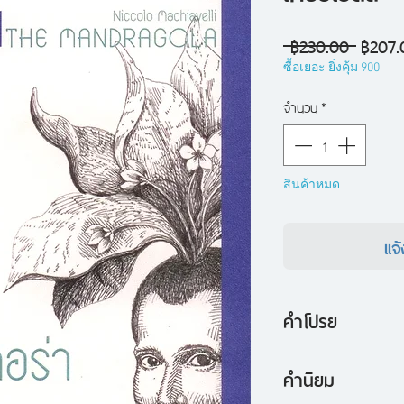
ราคา
 ฿230.00 
฿207.
ปกติ
ซื้อเยอะ ยิ่งคุ้ม 900
จำนวน
*
สินค้าหมด
แจ้
คำโปรย
The Mandragola เป็
คำนิยม
ซ่อนเล่ห์กลของแมคเ