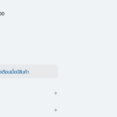
ราคา
00
ขาย
ลด
งเตือนเมื่อมีสินค้า
นบทละครที่มีเนื้อหาใกล้ตัวและ
คียวเวลลีไว้อย่างแยบยล ยิ่งไป