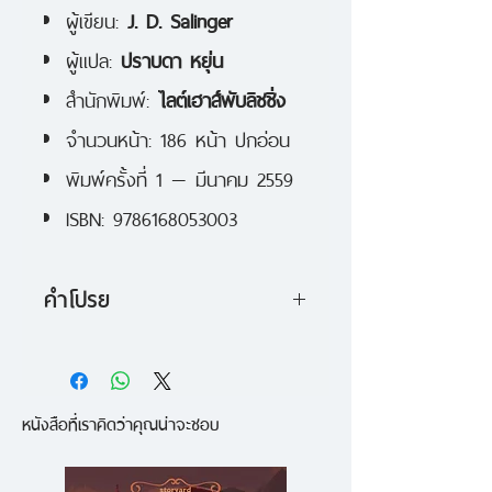
ผู้เขียน:
J. D. Salinger
ผู้แปล:
ปราบดา หยุ่น
สำนักพิมพ์:
ไลต์เฮาส์พับลิชชิ่ง
จำนวนหน้า: 186 หน้า ปกอ่อน
พิมพ์ครั้งที่ 1 — มีนาคม 2559
ISBN: 9786168053003
คำโปรย
“แฟรนนี่กับโซอี้”
เรื่องราวความรัก
ระหว่างพี่ชายกับน้องสาว โซอี้ดารา
หนังสือที่เราคิดว่าคุณน่าจะชอบ
หนุ่มผู้หล่อเหลามีความเป็นตัวของตัว
เองสูงและเป็นคนโผงผางส่วนแฟรน