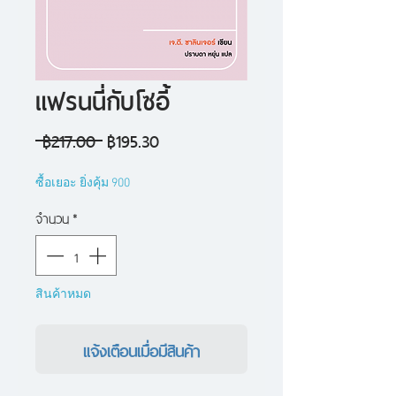
แฟรนนี่กับโซอี้
ราคา
ราคา
 ฿217.00 
฿195.30
ปกติ
ขาย
ซื้อเยอะ ยิ่งคุ้ม 900
ลด
จำนวน
*
สินค้าหมด
แจ้งเตือนเมื่อมีสินค้า