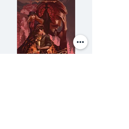
นี่น้องสาวคนสุดท้องสุดที่รักของพี่
เธอกำลังหมกมุ่นและสับสน ซึ่งเป็น
ผลพวงจากการปลูกฝังให้เธอเป็น
คนจริงจังเรื่องศาสนาจากพี่ชายคน
โตและคนที่สองของเธอ เธอสับสน
หมกมุ่น ขัดแย้งภายในใจของเธอ
หากปล่อยไว้เช่นนี้อาจจะทำให้เธอเสีย
สติเป็นแน่ ด้วยความเป็นห่วง โซอี้จึง
ต้องช่วยเธอ เขาจะช่วยเธอได้หรือไม่
ความลับของสารวัตร (สตีมฟีลด์
777 โรงแรมรวมนัก
เขาจะช่วยเธอได้อย่างไรเพื่อให้น้อง
เล่ม 3)
สาวสุดที่รักอายุยี่สิบของเขาเข้าใจโลก
ราคา
฿275.00
และปล่อยวางเพื่อใช้ชีวิตให้มีความสุข
ซื้อเยอะ ยิ่งคุ้ม 900