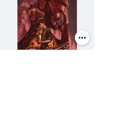
สุดพิเศษของเขาและเธอ ท่ามกลาง
บรรยากาศสุดโรแมนติกที่ฮอกไกโด
เดินทางไปตามโลเคชันหลักของหนัง
อาทิ คิโรโระรีสอร์ต, โอตารุ, โนโบริ
เบทสึ, ฮาโกะดาเตะ และซัปโปโระ
ผ่านเลนส์กล้องของ บุณยนุช ไกร
ทอง พร้อมเรื่องราวเบื้องหลังการ
ถ่ายทำสุดเอ็กซ์คลูซีฟจากปากของ
ความลับของสารวัตร (สตีมฟีลด์
777 โรงแรมรวมนัก
โต้ง–บรรจง ปิสัญธนะกูล ที่จะทำให้
เล่ม 3)
คุณเต็มอิ่มกับภาพยนตร์ 'แฟน
ราคา
฿275.00
เดย์..แฟนกันแค่วันเดียว' มากยิ่งขึ้น
ซื้อเยอะ ยิ่งคุ้ม 900