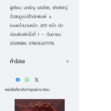
ผู้เขียน: นทธัญ แสงไชย, พัรพิชญ์ 
ฉั่วสมบูรณ์สำนักพิมพ์: a 
bookจำนวนหน้า: 200 หน้า ปก
อ่อนพิมพ์ครั้งที่ 1 — กันยายน 
2559ISBN: 9786163271716
คำโปรย
“แค่วันเดียวก็ยังดี”
a book และ GDH ขอชักชวนคุณ
หนังสือที่เราคิดว่าคุณน่าจะชอบ
ตามรอยความทรงจำของ เด่น
(เต๋อ–ฉันทวิชช์ ธนะเสวี) และ นุ้ย
(มิว–นิษฐา จิรยั่งยืน) ในช่วงเวลา