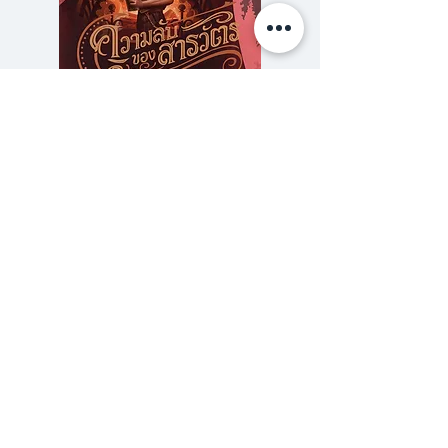
ไหนจะบันทึกแห่งความลับที่เจอใน
ห้องนอนอีก
สิ่งต่าง ๆ ล้วนดึงดูดใจให้หาคำตอบ
เมื่อทั้งคู่ค้นพบความมหัศจรรย์และ
ความลับของสารวัตร (สตีมฟีลด์
777 โรงแรมรวมนัก
‘ความจริง’ ของบ้านหลังนั้น ต่างก็
เล่ม 3)
ต้องตกตะลึง
ราคา
฿275.00
บ้านที่ไม่ใช่แค่บ้าน และปู่ที่ไม่ใช่แค่ปู่
ซื้อเยอะ ยิ่งคุ้ม 900
เรื่องราวการผจญภัยสุดระทึกของ
เด็กทั้งสองเริ่มขึ้นแล้ว!
ร้านหนังสือเปเปอร์ ยาร์ด
101/179 โครงการสำเพ็ง2 ถ.กัลปพฤกษ์ แขวงคลอง
บางพราน เขตบางบอน กรุงเทพฯ 10150
โทร.
(+66)61-865-5996 |
e-mail:
paper-yard@outlook.com