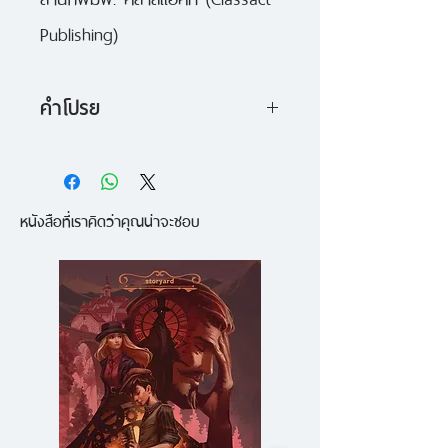
Publishing)
คำโปรย
คนดราและเซธ สองพี่น้องที่มีเหตุให้
ต้องไปอาศัยอยู่บ้านปู่กับย่าที่แทบไม่รู้
หนังสือที่เราคิดว่าคุณน่าจะชอบ
จัก
เมื่อไปถึงกลับเจอปริศนาให้ขบคิด
มากมาย
ป่าพิศวงที่ปู่ห้ามเข้า คุณย่าที่หายตัว
ไปแบบลึกลับ
ผีเสื้อที่ชอบตอมกระจก แล้วยังกิน
นมอีกต่างหาก!