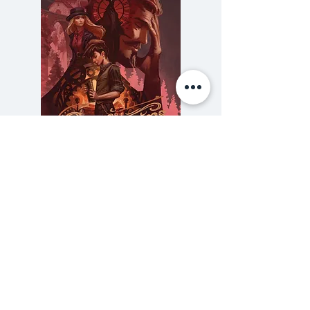
แดงรวี ปรัชญานิยายแนวต่อต้าน
ปรัชญา (anti-philosophy) ว่าด้วย
โศกนาฏกรรมของมนุษย์ผู้ตกเป็น
เหยื่อแห่งเวลา และความใคร่รู้ว่า
ชีวิตคืออะไร และอะไรคือความรัก
วรรณกรรมไทยของ 'รงค์ วงษ์
ความลับของสารวัตร (สตีมฟีลด์
777 โรงแรมรวมนัก
สวรรค์ จัดพิมพ์ครั้งใหม่ หลังหาย
เล่ม 3)
จากแผงหนังสือไปนานกว่า 16 ปี
ราคา
฿275.00
ซื้อเยอะ ยิ่งคุ้ม 900