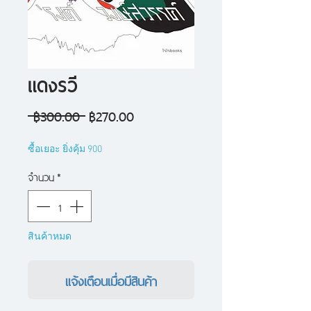
แดงรวี
ราคา
ราคา
 ฿300.00 
฿270.00
ปกติ
ขาย
ซื้อเยอะ ยิ่งคุ้ม 900
ลด
จำนวน
*
สินค้าหมด
แจ้งเตือนเมื่อมีสินค้า