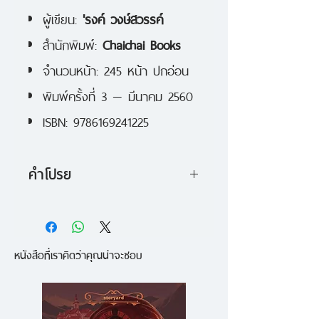
ผู้เขียน:
'รงค์ วงษ์สวรรค์
สำนักพิมพ์:
Chaichai Books
จำนวนหน้า: 245 หน้า ปกอ่อน
พิมพ์ครั้งที่ 3 — มีนาคม 2560
ISBN: 9786169241225
คำโปรย
แดงรวี หล่อนคือใคร
ปริศนาคาใจ คำนวร บำรู บรม
หนังสือที่เราคิดว่าคุณน่าจะชอบ
เศรษฐีแห่งกรุงเทพฯ ผู้พบว่าตนเป็น
โรคร้ายและถูกกำหนดวันตายจาก
คอมพิวเตอร์