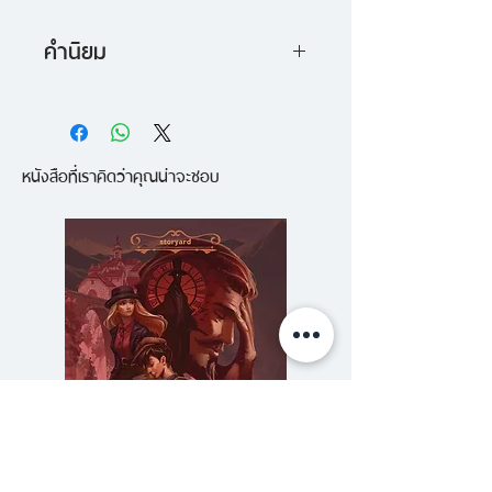
บทที่สอง ทางเดินที่เปิดออก
น้องหกคน ย้ายมาอยู่ในอพาร์ทเม
- The International Bestseller
บทที่สาม สถานี ก.ง.ท.ป.
คำนิยม
นท์ที่เล็กเสียจนเอเร็คต้องไปนอนกับ
- วรรณกรรมเยาวชนแอ๊คชั่น-
บทที่สี่ พวกผู้หลงลืมในอะลีเพียม
เครื่องซักผ้า นอกจากตาข้างหนึ่ง
"นี่คือหนังสือแอ๊คชั่นแฟนตาซีที่เต็มไป
แฟนตาซีหลายรางวัลการันตี
บทที่ห้า แว่นตาสรรพทัศน์
ของเอเร็คจะเป็นตาแก้วแล้ว เขายังมี
ด้วยตัวละครเข้มข้น ซึ่งเด็กๆ จะ
บทที่หก ปราสาทนอนเอน
พลังประหลาดในตัวที่บังคับให้ทำอะไร
หนังสือที่เราคิดว่าคุณน่าจะชอบ
สามารถรู้สึกร่วมไปกับพวกเขาได้ เอ
บทที่เจ็ด เขาวงกต
แปลกๆ แม้เขาจะขัดขืนอย่างหนัก
เร็ค เร็กซ์ ตั้งท่าจะยึดครองบัลลังก์ที่
บทที่แปด อสุรกาย
แต่ ไม่อาจต้านทานได้ วันหนึ่งแม่
แฮร์รี่ พอตเตอร์ครอบครองมานาน"
บทที่เก้า รองเท้าย่องเบา
ของเขา หายตัวไป พลังประหลาดนั้น
- Maria Schneider, บรรณาธิการ
บทที่สิบ การแข่งขัน "เห็นด้วยหรือ
สั่งให้เขาออกตามหา และนั่นคือจุด
บริหารนิตยสาร Writer's Digest
ไม่"
เริ่มต้นที่เอเร็คแทบไม่รู้ตัวเลยว่า เขา
ฯลฯ
ได้เริ่มต้นก้าวแรกแห่งการเดินทางอัน
"เอเร็ค เร็กซ์ ตอน ดวงตาแห่งมังกร
ยาวนานซึ่งนำเอเร็คไปสู่อาณาจักรที่
จะเป็นหนังสือเล่มถัดไปที่จุดประกาย
“เก็บรักษา” ความรู้เก่าแก่ทาง