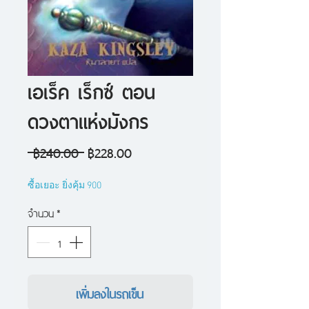
เอเร็ค เร็กซ์ ตอน
ดวงตาแห่งมังกร
ราคา
ราคา
 ฿240.00 
฿228.00
ปกติ
ขาย
ซื้อเยอะ ยิ่งคุ้ม 900
ลด
จำนวน
*
เพิ่มลงในรถเข็น