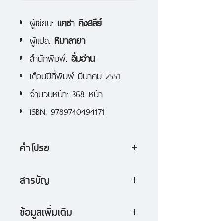
ผู้เขียน:
แคซา คิงสลีย์
ผู้แปล:
หิมาลายา
สำนักพิมพ์:
อิ่มอ่าน
เดือนปีที่พิมพ์ มีนาคม 2551
จำนวนหน้า: 368 หน้า
ISBN: 9789740494171
คำโปรย
เอเร็ค เร็กซ์ เด็กชายวัย 12 ปี มีผม
สารบัญ
สีเข้มเหยียดตรงด้านหน้า และหยิกยุ่ง
บทที่หนึ่ง คุณนายสมิธ
ด้านหลัง เขากับแม่บุญธรรม และพี่
ข้อมูลเพิ่มเติม