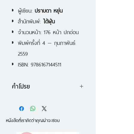
ผู้เขียน:
ปราบดา หยุ่น
สำนักพิมพ์:
ไต้ฝุ่น
จำนวนหน้า: 176 หน้า ปกอ่อน
พิมพ์ครั้งที่ 4 — กุมภาพันธ์
2559
ISBN: 9786167144511
คำโปรย
18 เรื่องเล่าที่เกิดขึ้นจริง ‘แต่ไม่จริง’
คล้ายจะเป็นบันทึกประวัติศาสตร์และ
หนังสือที่เราคิดว่าคุณน่าจะชอบ
เป็นนิทานไปพร้อมๆกัน
สรุปแล้วทั้งหมดคงเป็นเรื่องไม่จริง