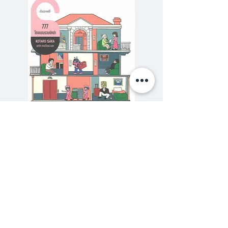
จริงๆ
รวมจินตนาการสั้นๆ อีกเล่มของ
ปราบดา หยุ่น
ที่เต็มไปด้วยอารมณ์ขันและความ
ยียวน
กวนต่อมรับรู้ความจริงของผู้อ่าน
777 โรงแรมรวมนักฆ่า
รักสุดสวิส The Secret 
ราคาปกติ
ราคาขายลด
฿320.00
฿288.00
ซื้อเยอะ ยิ่งคุ้ม 900