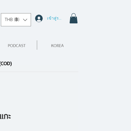
เข้าสู่ระบบ
THB (฿)
PODCAST
KOREA
 (COD)
งแกะ