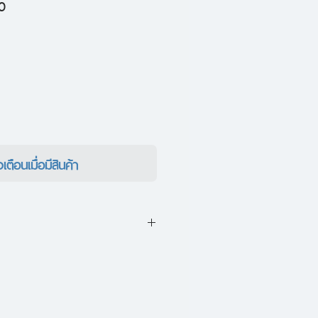
ราคา
0
ขาย
ลด
งเตือนเมื่อมีสินค้า
ต้องการฝึกฝนตนเองให้เป็นสุนัข
ละสัตว์อื่นๆ ไม่เชื่อฟัง เพราะ
 ดังนั้น เบ๊บ ต้องพยายามหาวิธีมา