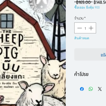
ราคา
 ฿165.00 
฿148.5
ปกติ
ซื้อเยอะ ยิ่งคุ้ม 900
จำนวน
*
สินค้าหมด
แจ้
คำโปรย
เบ๊บ หมูเลี้ยงแกะที่
ต้อนแกะ แต่เหล่าแกะแ
เห็นว่าเป็นเพียงหมู