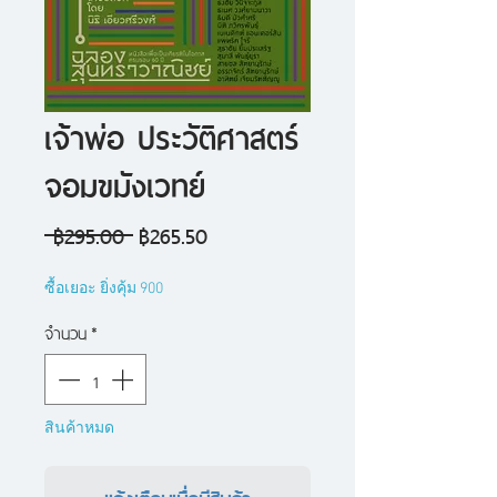
เจ้าพ่อ ประวัติศาสตร์
จอมขมังเวทย์
ราคา
ราคา
 ฿295.00 
฿265.50
ปกติ
ขาย
ซื้อเยอะ ยิ่งคุ้ม 900
ลด
จำนวน
*
สินค้าหมด