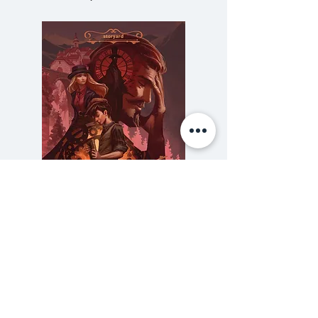
รอบ
60 ปี ฉลอง สุนทราวาณิชย์
เจ้าพ่อ ประวัติศาสตร์ จอมขมัง
เวทย์ มิได้เป็นเพียงหนังสือรวม
บทความเนื่องในวาระครบรอบ 60 ปี
ของ รศ.ฉลอง สุนทราวาณิชย์ “ครู
ทางประวัติศาสตร์” แต่เพียงอย่าง
เดียวเท่านั้น หากแต่บทความทาง
ประวัติศาสตร์แต่ละชิ้นที่ถูกเขียนขึ้น
ความลับของสารวัตร (สตีมฟีลด์
777 โรงแรมรวมนัก
โดยนักวิชาการชั้นนำในหนังสือเล่มนี้
เล่ม 3)
ยังสะท้อนให้เห็นภาพอันหลากหลาย